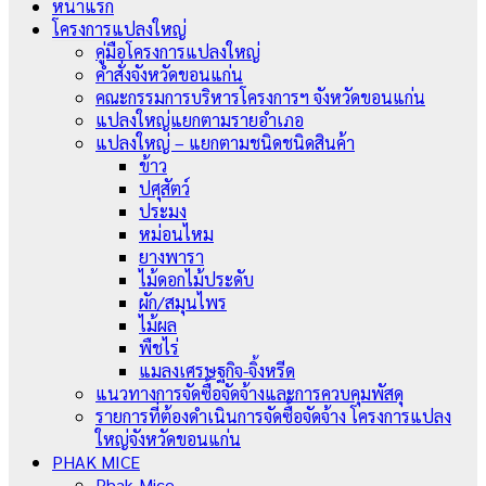
หน้าแรก
โครงการแปลงใหญ่
คู่มือโครงการแปลงใหญ่
คำสั่งจังหวัดขอนแก่น
คณะกรรมการบริหารโครงการฯ จังหวัดขอนแก่น
แปลงใหญ่แยกตามรายอำเภอ
แปลงใหญ่ – แยกตามชนิดชนิดสินค้า
ข้าว
ปศุสัตว์
ประมง
หม่อนไหม
ยางพารา
ไม้ดอกไม้ประดับ
ผัก/สมุนไพร
ไม้ผล
พืชไร่
แมลงเศรษฐกิจ-จิ้งหรีด
แนวทางการจัดซื้อจัดจ้างและการควบคุมพัสดุ
รายการที่ต้องดำเนินการจัดซื้อจัดจ้าง โครงการแปลง
ใหญ่จังหวัดขอนแก่น
PHAK MICE
Phak-Mice