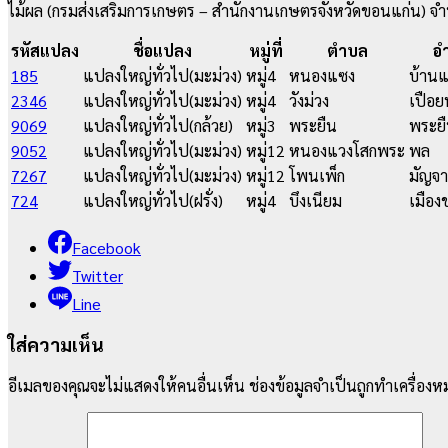
ไม้ผล (กรมส่งเสริมการเกษตร – สำนักงานเกษตรจังหวัดขอนแก่น) 
รหัสแปลง
ชื่อแปลง
หมู่ที่
ตำบล
อ
185
แปลงใหญ่ทั่วไป(มะม่วง)
หมู่4
หนองแซง
บ้าน
2346
แปลงใหญ่ทั่วไป(มะม่วง)
หมู่4
วังม่วง
เปือย
9069
แปลงใหญ่ทั่วไป(กล้วย)
หมู่3
พระยืน
พระย
9052
แปลงใหญ่ทั่วไป(มะม่วง)
หมู่12
หนองแวงโสกพระ
พล
7267
แปลงใหญ่ทั่วไป(มะม่วง)
หมู่12
โพนเพ็ก
มัญจาค
724
แปลงใหญ่ทั่วไป(ฝรั่ง)
หมู่4
บึงเนียม
เมือง
Facebook
Twitter
Line
ใส่ความเห็น
อีเมลของคุณจะไม่แสดงให้คนอื่นเห็น
ช่องข้อมูลจำเป็นถูกทำเครื่อง