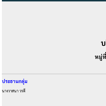
บ
หมู่
ประธานกลุ่ม
นางวาสนา วรดี